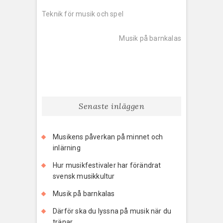
Inläggsnavigering
Previous
post:
Teknik för musik och spel
Next
post:
Musik på barnkalas
Senaste inläggen
Musikens påverkan på minnet och
inlärning
Hur musikfestivaler har förändrat
svensk musikkultur
Musik på barnkalas
Därför ska du lyssna på musik när du
tränar