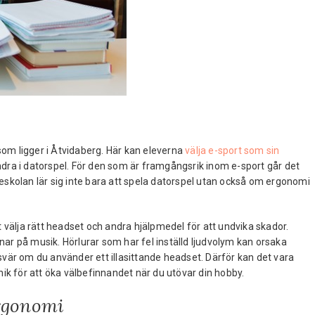
om ligger i Åtvidaberg. Här kan eleverna
välja e-sport som sin
andra i datorspel. För den som är framgångsrik inom e-sport går det
eskolan lär sig inte bara att spela datorspel utan också om ergonomi
t välja rätt headset och andra hjälpmedel för att undvika skador.
ar på musik. Hörlurar som har fel inställd ljudvolym kan orsaka
vär om du använder ett illasittande headset. Därför kan det vara
nik för att öka välbefinnandet när du utövar din hobby.
ergonomi