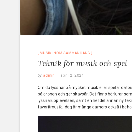
MUSIK INOM SAMMANHANG
Teknik för musik och spel
by
admin
april 2, 2021
Om du lyssnar på mycket musik eller spelar dators
på öronen och ger skavsår. Det finns hörlurar som
lyssnarupplevelsen, samt en hel del annan ny tekn
favoritmusik. Idag är många gamers också i behov 