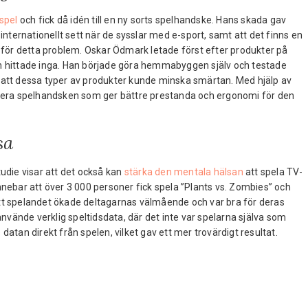
spel
och fick då idén till en ny sorts spelhandske. Hans skada gav
ternationellt sett när de sysslar med e-sport, samt att det finns en
för detta problem. Oskar Ödmark letade först efter produkter på
hittade inga. Han började göra hemmabyggen själv och testade
i att dessa typer av produkter kunde minska smärtan. Med hjälp av
era spelhandsken som ger bättre prestanda och ergonomi för den
sa
tudie visar att det också kan
stärka den mentala hälsan
att spela TV-
innebar att över 3 000 personer fick spela ”Plants vs. Zombies” och
att spelandet ökade deltagarnas välmående och var bra för deras
vände verklig speltidsdata, där det inte var spelarna själva som
datan direkt från spelen, vilket gav ett mer trovärdigt resultat.