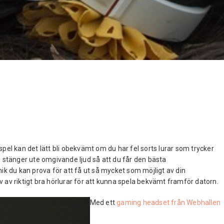
pel kan det lätt bli obekvämt om du har fel sorts lurar som trycker
 stänger ute omgivande ljud så att du får den bästa
ik du kan prova för att få ut så mycket som möjligt av din
av riktigt bra hörlurar för att kunna spela bekvämt framför datorn.
Med ett
gaming headset från Webhallen