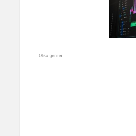
Inläggsnavigering
Olika genrer