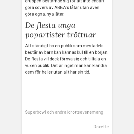
gruppen bestämde sig för att inte enbart
göra covers av ABBA:s låtar utan även
göra egna, nya låtar.
De flesta unga
popartister tröttnar
Att ständigt ha en publik som mestadels
består av barn kan kännas kul till en början.
De flesta vill dock förnya sig och tilltala en
vuxen publik. Det är inget man kan klandra
dem för heller utan allt har sin tid.
Inläggsnavigering
Previous
post:
Superbowl och andra idrottsevenemang
Next
post:
Roxette