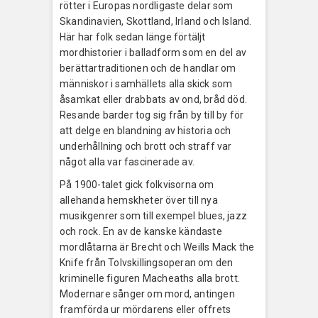
rötter i Europas nordligaste delar som
Skandinavien, Skottland, Irland och Island.
Här har folk sedan länge förtäljt
mordhistorier i balladform som en del av
berättartraditionen och de handlar om
människor i samhällets alla skick som
åsamkat eller drabbats av ond, bråd död.
Resande barder tog sig från by till by för
att delge en blandning av historia och
underhållning och brott och straff var
något alla var fascinerade av.
På 1900-talet gick folkvisorna om
allehanda hemskheter över till nya
musikgenrer som till exempel blues, jazz
och rock. En av de kanske kändaste
mordlåtarna är Brecht och Weills Mack the
Knife från Tolvskillingsoperan om den
kriminelle figuren Macheaths alla brott.
Modernare sånger om mord, antingen
framförda ur mördarens eller offrets