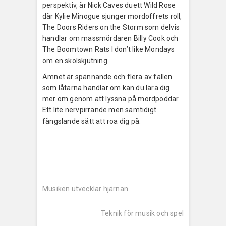
perspektiv, är Nick Caves duett Wild Rose
där Kylie Minogue sjunger mordoffrets roll,
The Doors Riders on the Storm som delvis
handlar om massmördaren Billy Cook och
The Boomtown Rats I don’t like Mondays
om en skolskjutning.
Ämnet är spännande och flera av fallen
som låtarna handlar om kan du lära dig
mer om genom att lyssna på mordpoddar.
Ett lite nervpirrande men samtidigt
fängslande sätt att roa dig på.
Inläggsnavigering
Previous
post:
Musiken utvecklar hjärnan
Next
post:
Teknik för musik och spel